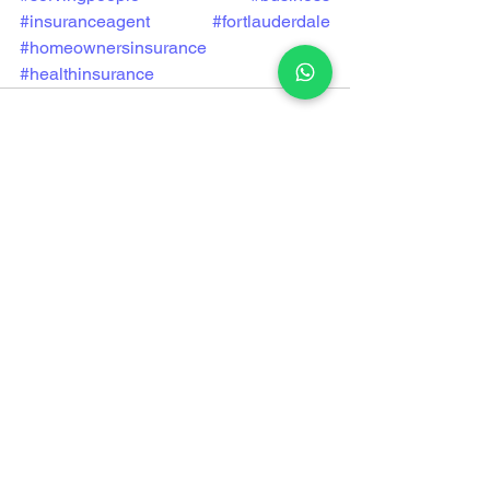
#insuranceagent
#fortlauderdale
#homeownersinsurance
#healthinsurance
Ver todo
Entradas recientes