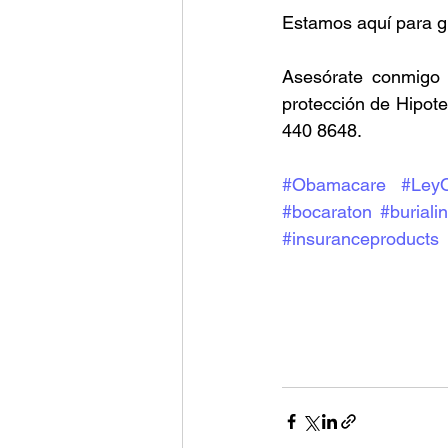
Estamos aquí para g
Asesórate conmigo 
protección de Hipote
440 8648.
#Obamacare
#Ley
#bocaraton
#buriali
#insuranceproducts