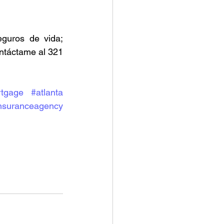
guros de vida; 
ntáctame al 321 
tgage
#atlanta
nsuranceagency