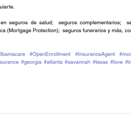
uiarte.
en seguros de salud;  seguros complementarios;  se
ca (Mortgage Protection);  seguros funerarios y más, co
Obamacare
#OpenEnrollment
#InsuranceAgent
#mor
nsurance
#georgia
#atlanta
#savannah
#texas
#love
#i