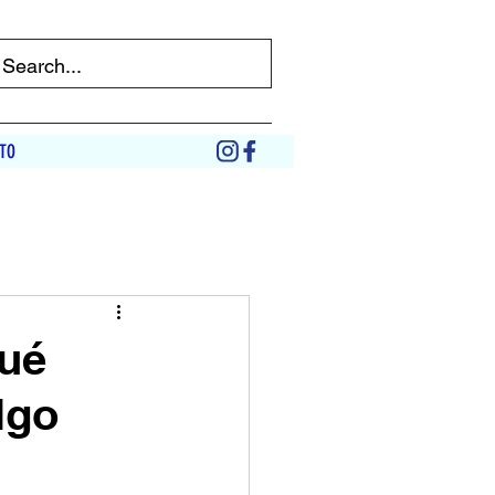
TO
Qué
lgo